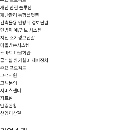
재난 안전 솔루션
재난관리 통합플랫폼
건축물용 민방위 경보단말
민방위 예/경보 시스템
지진 조기경보단말
마을방송시스템
스마트 마을회관
급식실 환기설비 제어장치
주요 프로젝트
고객지원
고객문의
서비스센터
자료실
인증현황
산업재산권