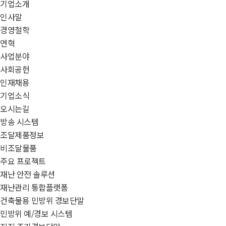
기업소개
인사말
경영철학
연혁
사업분야
사회공헌
인재채용
기업소식
오시는길
방송 시스템
조달제품정보
비조달물품
주요 프로젝트
재난 안전 솔루션
재난관리 통합플랫폼
건축물용 민방위 경보단말
민방위 예/경보 시스템