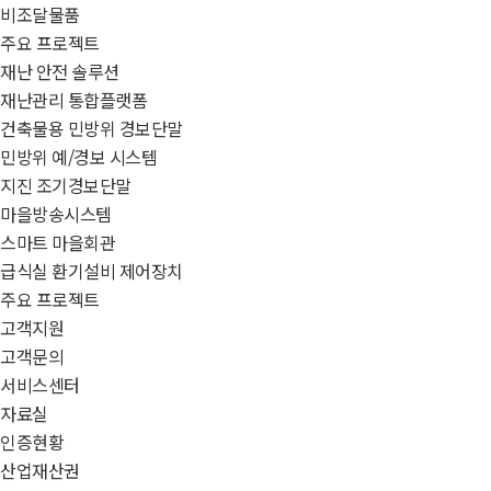
비조달물품
주요 프로젝트
재난 안전 솔루션
재난관리 통합플랫폼
건축물용 민방위 경보단말
민방위 예/경보 시스템
지진 조기경보단말
마을방송시스템
스마트 마을회관
급식실 환기설비 제어장치
주요 프로젝트
고객지원
고객문의
서비스센터
자료실
인증현황
산업재산권