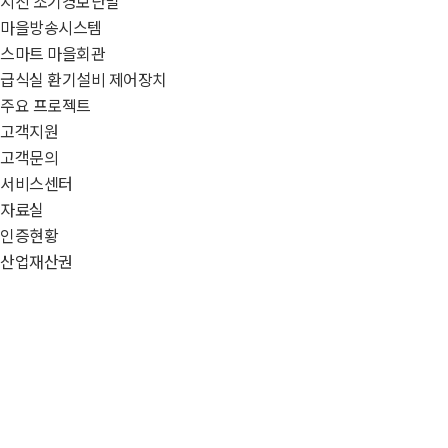
지진 조기경보단말
마을방송시스템
스마트 마을회관
급식실 환기설비 제어장치
주요 프로젝트
고객지원
고객문의
서비스센터
자료실
인증현황
산업재산권