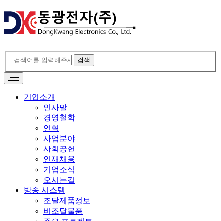
기업소개
인사말
경영철학
연혁
사업분야
사회공헌
인재채용
기업소식
오시는길
방송 시스템
조달제품정보
비조달물품