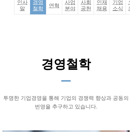
인사
경영
사업
사회
인재
기업
혁
연혁
말
철학
분야
공헌
채용
소식
신
으
로
국
민
의
안
전
을
책
경영철학
임
지
는
기
업
이
되
투명한 기업경영을 통해 기업의 경쟁력 향상과 공동의
겠
습
번영을 추구하고 있습니다.
니
다.