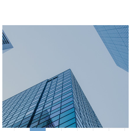
기
업
동
소
광
전
자
개
는
앞
선
기
술
과