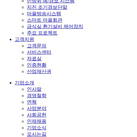
민방위 예/경보 시스템
지진 조기경보단말
마을방송시스템
스마트 마을회관
급식실 환기설비 제어장치
주요 프로젝트
고객지원
고객문의
서비스센터
자료실
인증현황
산업재산권
기업소개
인사말
경영철학
연혁
사업분야
사회공헌
인재채용
기업소식
오시는길