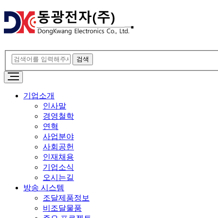
기업소개
인사말
경영철학
연혁
사업분야
사회공헌
인재채용
기업소식
오시는길
방송 시스템
조달제품정보
비조달물품