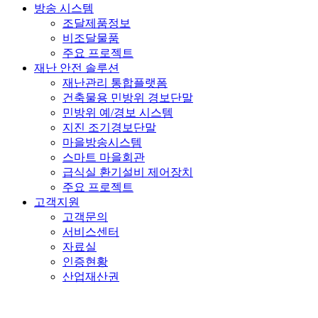
방송 시스템
조달제품정보
비조달물품
주요 프로젝트
재난 안전 솔루션
재난관리 통합플랫폼
건축물용 민방위 경보단말
민방위 예/경보 시스템
지진 조기경보단말
마을방송시스템
스마트 마을회관
급식실 환기설비 제어장치
주요 프로젝트
고객지원
고객문의
서비스센터
자료실
인증현황
산업재산권